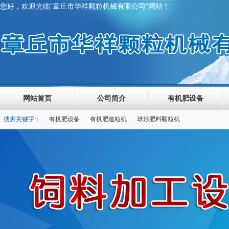
您好，欢迎光临"章丘市华祥颗粒机械有限公司"网站！
网站首页
公司简介
有机肥设备
搜索关键字：
有机肥设备
有机肥造粒机
球形肥料颗粒机