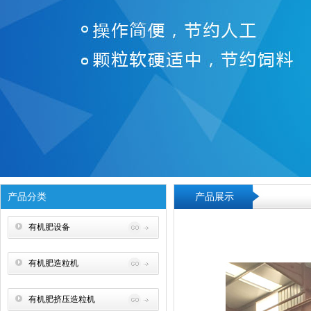
产品分类
产品展示
有机肥设备
有机肥造粒机
有机肥挤压造粒机