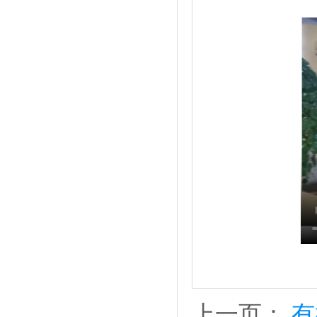
上一页：
有