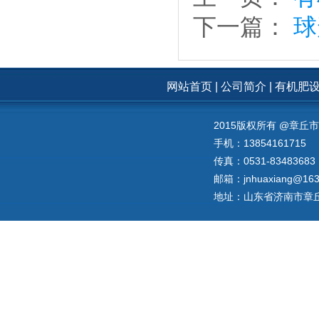
下一篇：
球
网站首页
|
公司简介
|
有机肥
2015版权所有 @章
手机：13854161715
传真：0531-83483683
邮箱：jnhuaxiang@163
地址：山东省济南市章