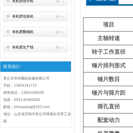
有机肥筛分机
有机肥包装机
项目
有机肥翻抛机
主轴转速
有机肥生产线
转子工作直径
锤片排列形式
联系我们
锤片数目
章丘市华祥颗粒机械有限公司
手机：13854161715
锤片与筛片距
销售电话：13854166536
传真：0531-83483683
筛孔直径
邮箱：jnhuaxiang@163.com
地址：山东省济南市章丘市绣惠杜洪李工业
配套动力
园