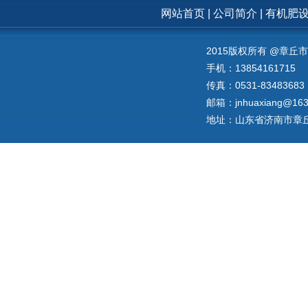
网站首页
|
公司简介
|
有机肥
2015版权所有 @章
手机：13854161715
传真：0531-83483683
邮箱：jnhuaxiang@163
地址：山东省济南市章