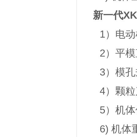
新一代
XK
1）电
2）平
3）模
4）颗
5）机体
6) 机