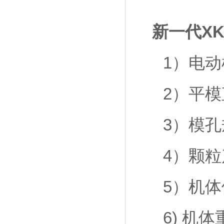
新一代
XK
1）电
2）平
3）模
4）颗
5）机体
6) 机