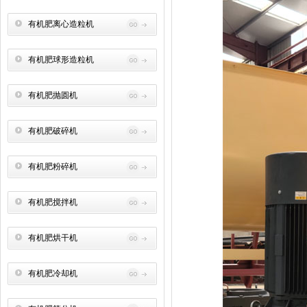
有机肥离心造粒机
有机肥球形造粒机
有机肥抛圆机
有机肥破碎机
有机肥粉碎机
有机肥搅拌机
有机肥烘干机
有机肥冷却机