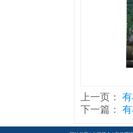
上一页：
有
下一篇：
有