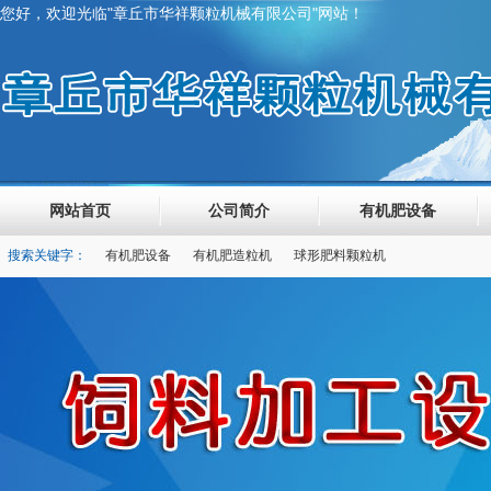
您好，欢迎光临"章丘市华祥颗粒机械有限公司"网站！
网站首页
公司简介
有机肥设备
搜索关键字：
有机肥设备
有机肥造粒机
球形肥料颗粒机