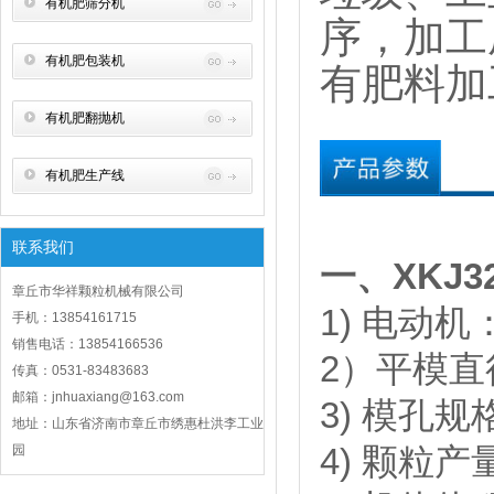
有机肥筛分机
序，加工
有机肥包装机
有肥料加
有机肥翻抛机
有机肥生产线
联系我们
一、XKJ
章丘市华祥颗粒机械有限公司
1) 电动机
手机：13854161715
销售电话：13854166536
2）平模直
传真：0531-83483683
邮箱：jnhuaxiang@163.com
3) 模孔规格
地址：山东省济南市章丘市绣惠杜洪李工业
4) 颗粒产量
园